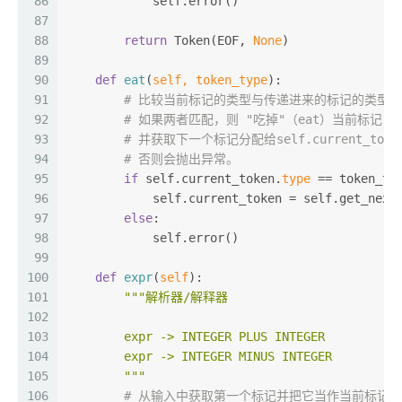
86
            self.error()
87
88
return
 Token(EOF, 
None
)
89
90
def
eat
(
self, token_type
):
91
# 比较当前标记的类型与传递进来的标记的类型，
92
# 如果两者匹配，则 "吃掉"（eat）当前标记，
93
# 并获取下一个标记分配给self.current_toke
94
# 否则会抛出异常。
95
if
 self.current_token.
type
 == token_ty
96
            self.current_token = self.get_next
97
else
:
98
            self.error()
99
100
def
expr
(
self
):
101
"""解析器/解释器
102
103
        expr -> INTEGER PLUS INTEGER
104
        expr -> INTEGER MINUS INTEGER
105
        """
106
# 从输入中获取第一个标记并把它当作当前标记