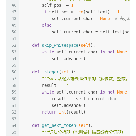
46
        self.pos += 
1
47
if
 self.pos > 
len
(self.text) - 
1
:
48
            self.current_char = 
None
# 表示输
49
else
:
50
            self.current_char = self.text[self
51
52
def
skip_whitespace
(
self
):
53
while
 self.current_char 
is
not
None
an
54
            self.advance()
55
56
def
integer
(
self
):
57
"""返回从输入端处理过来的（多位数）整数。""
58
        result = 
''
59
while
 self.current_char 
is
not
None
an
60
            result += self.current_char
61
            self.advance()
62
return
int
(result)
63
64
def
get_next_token
(
self
):
65
"""词法分析器（也叫做扫描器或者分词器）