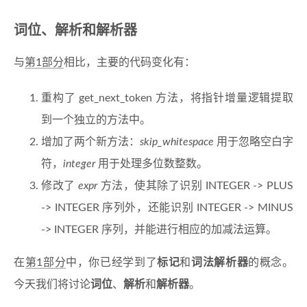
词位、解析和解析器
与
第1部分
相比，主要的代码变化有：
重构了 get_next_token 方法，将指针增量逻辑提取
到一个独立的方法中。
增加了两个新方法：
skip_whitespace
用于忽略空白字
符，
integer
用于处理多位数整数。
修改了
expr
方法，使其除了识别 INTEGER -> PLUS
-> INTEGER 序列外，还能识别 INTEGER -> MINUS
-> INTEGER 序列，并能进行相应的加减法运算。
在
第1部分
中，你已经学到了
标记
和
词法解析器
的概念。
今天我们将讨论
词位
、
解析
和
解析器
。