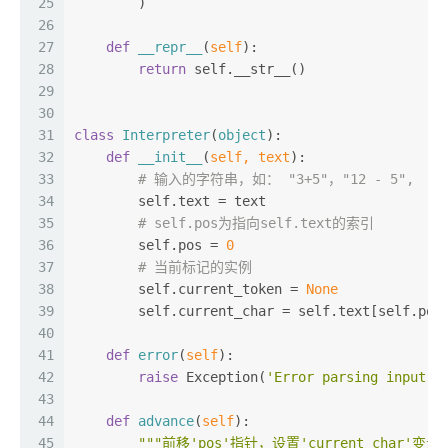
25
        )
26
27
def
__repr__
(
self
):
28
return
 self.__str__()
29
30
31
class
Interpreter
(
object
):
32
def
__init__
(
self, text
):
33
# 输入的字符串，如： "3+5"，"12 - 5",
34
        self.text = text
35
# self.pos为指向self.text的索引
36
        self.pos = 
0
37
# 当前标记的实例
38
        self.current_token = 
None
39
        self.current_char = self.text[self.pos
40
41
def
error
(
self
):
42
raise
 Exception(
'Error parsing input'
)
43
44
def
advance
(
self
):
45
"""前移'pos'指针，设置'current_char'变量