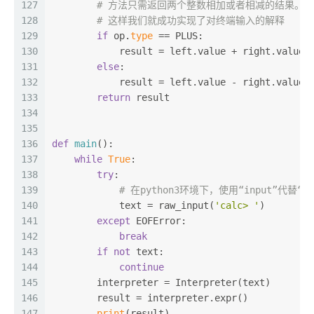
127
# 方法只需返回两个整数相加或者相减的结果。
128
# 这样我们就成功实现了对终端输入的解释
129
if
 op.
type
 == PLUS:
130
            result = left.value + right.value
131
else
:
132
            result = left.value - right.value
133
return
 result
134
135
136
def
main
():
137
while
True
:
138
try
:
139
# 在python3环境下，使用“input”代替“raw
140
            text = raw_input(
'calc> '
)
141
except
 EOFError:
142
break
143
if
not
 text:
144
continue
145
        interpreter = Interpreter(text)
146
        result = interpreter.expr()
147
print
(result)