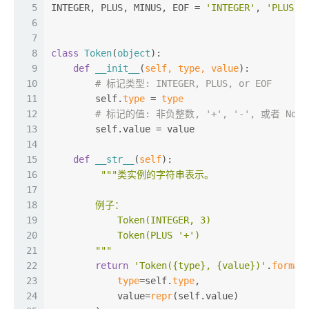
5
INTEGER, PLUS, MINUS, EOF = 
'INTEGER'
, 
'PLUS'
,
6
7
8
class
Token
(
object
):
9
def
__init__
(
self, 
type
, value
):
10
# 标记类型: INTEGER, PLUS, or EOF
11
        self.
type
 = 
type
12
# 标记的值: 非负整数, '+', '-', 或者 None
13
        self.value = value
14
15
def
__str__
(
self
):
16
"""类实例的字符串表示。
17
18
        例子：
19
            Token(INTEGER, 3)
20
            Token(PLUS '+')
21
        """
22
return
'Token({type}, {value})'
.
format
23
type
=self.
type
,
24
            value=
repr
(self.value)