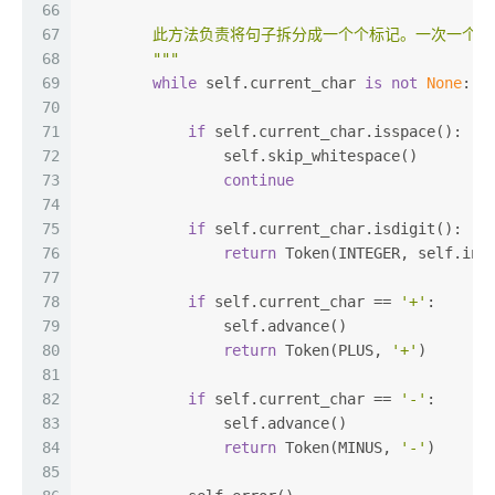
66
67
        此方法负责将句子拆分成一个个标记。一次一个
68
        """
69
while
 self.current_char 
is
not
None
:
70
71
if
 self.current_char.isspace():
72
                self.skip_whitespace()
73
continue
74
75
if
 self.current_char.isdigit():
76
return
 Token(INTEGER, self.int
77
78
if
 self.current_char == 
'+'
:
79
                self.advance()
80
return
 Token(PLUS, 
'+'
)
81
82
if
 self.current_char == 
'-'
:
83
                self.advance()
84
return
 Token(MINUS, 
'-'
)
85