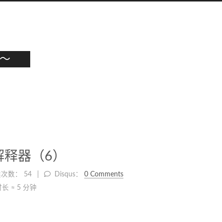
g～
解释器（6）
读次数：
54
Disqus：
0 Comments
长 ≈
5 分钟