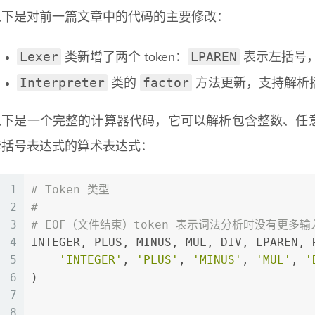
以下是对前一篇文章中的代码的主要修改：
Lexer
LPAREN
类新增了两个 token：
表示左括号
Interpreter
factor
类的
方法更新，支持解析
以下是一个完整的计算器代码，它可以解析包含整数、任
套括号表达式的算术表达式：
1
# Token 类型
2
#
3
# EOF（文件结束）token 表示词法分析时没有更多输
4
INTEGER, PLUS, MINUS, MUL, DIV, LPAREN, 
5
'INTEGER'
, 
'PLUS'
, 
'MINUS'
, 
'MUL'
, 
'
6
)
7
8