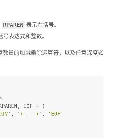
RPAREN
，
表示右括号。
括号表达式和整数。
意数量的加减乘除运算符，以及任意深度嵌
入
RPAREN, EOF = (
DIV'
, 
'('
, 
')'
, 
'EOF'